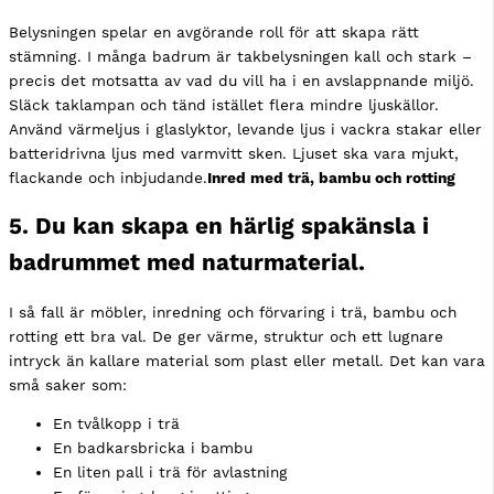
Belysningen spelar en avgörande roll för att skapa rätt
stämning. I många badrum är takbelysningen kall och stark –
precis det motsatta av vad du vill ha i en avslappnande miljö.
Släck taklampan och tänd istället flera mindre ljuskällor.
Använd värmeljus i glaslyktor, levande ljus i vackra stakar eller
batteridrivna ljus med varmvitt sken. Ljuset ska vara mjukt,
flackande och inbjudande.
Inred med trä, bambu och rotting
5. Du kan skapa en härlig spakänsla i
badrummet med naturmaterial.
I så fall är möbler, inredning och förvaring i trä, bambu och
rotting ett bra val. De ger värme, struktur och ett lugnare
intryck än kallare material som plast eller metall. Det kan vara
små saker som:
En tvålkopp i trä
En badkarsbricka i bambu
En liten pall i trä för avlastning