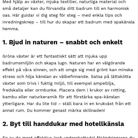
Med hjälp av växter, mjuka textilier, naturliga material och
små detaljer kan du förvandla ditt badrum till en harmonisk
oas. Här guidar vi dig steg för steg – med enkla tips och
inredningsknep – till hur du skapar ett badrum med spakänsla
hemma.
1. Bjud in naturen – snabbt och enkelt
Gröna växter är ett fantastiskt sätt att mjuka upp
badrumsmiljön och skapa lugn. Naturen har en välgörande
effekt på våra sinnen, och att omge sig med grönt kan minska
stress och höja känslan av välbefinnande. Satsa på lättskötta
växter som trivs i fuktig miljö, till exempel ampellilja,
fredskalla eller ormbunke. Placera dem i krukor av rotting,
bambu eller naturkeramik för att förstärka spa-känslan
ytterligare. Har du lite tid – ställ bara in en krukväxt från ett
annat rum. Du kommer genast märka skillnaden!
2. Byt till handdukar med hotellkänsla
En av de mest effektiva (och underskattade) förändringarna du