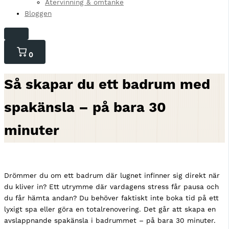
Återvinning & omtanke
Bloggen
0
0
varor
i
Så skapar du ett badrum med
kundvagnen
spakänsla – på bara 30
minuter
Drömmer du om ett badrum där lugnet infinner sig direkt när
du kliver in? Ett utrymme där vardagens stress får pausa och
du får hämta andan? Du behöver faktiskt inte boka tid på ett
lyxigt spa eller göra en totalrenovering. Det går att skapa en
avslappnande spakänsla i badrummet – på bara 30 minuter.