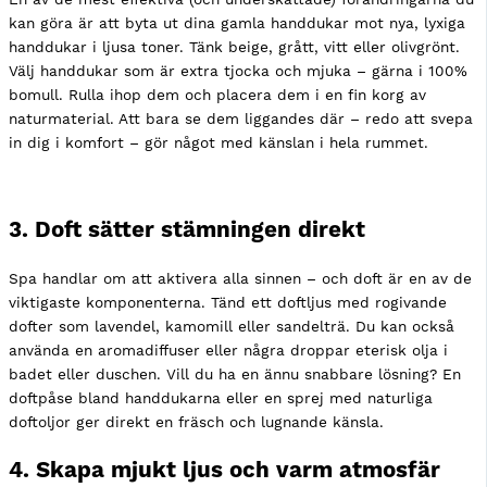
kan göra är att byta ut dina gamla handdukar mot nya, lyxiga
handdukar i ljusa toner. Tänk beige, grått, vitt eller olivgrönt.
Välj handdukar som är extra tjocka och mjuka – gärna i 100%
bomull. Rulla ihop dem och placera dem i en fin korg av
naturmaterial. Att bara se dem liggandes där – redo att svepa
in dig i komfort – gör något med känslan i hela rummet.
3. Doft sätter stämningen direkt
Spa handlar om att aktivera alla sinnen – och doft är en av de
viktigaste komponenterna. Tänd ett doftljus med rogivande
dofter som lavendel, kamomill eller sandelträ. Du kan också
använda en aromadiffuser eller några droppar eterisk olja i
badet eller duschen. Vill du ha en ännu snabbare lösning? En
doftpåse bland handdukarna eller en sprej med naturliga
doftoljor ger direkt en fräsch och lugnande känsla.
4. Skapa mjukt ljus och varm atmosfär