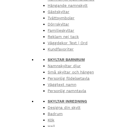
Hängande namnskylt
Gästskyltar
Tvättsymboler
Dörrskyltar
Familjeskyltar
Reklam nej tack
Väggdekor Text | Ord
Kundfavoriter
SKYLTAR BARNRUM
Namnskyltar djur
Små skyltar och hängen
Personlig födelsetavla
Väggtext namn
Personlig namntavla
SKYLTAR INREDNING
Designa din skylt
Badrum
Kök
Hall