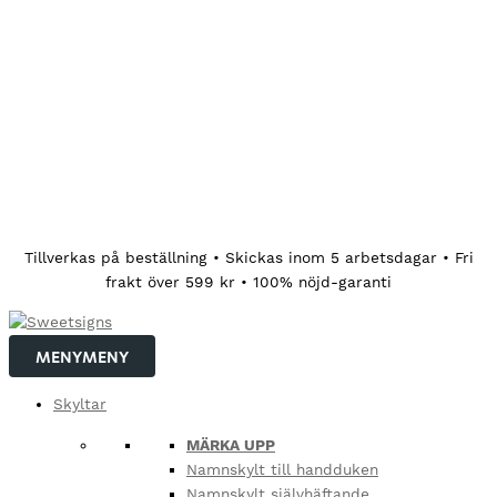
Hoppa
Tillverkas på beställning • Skickas inom 5 arbetsdagar • Fri
till
frakt över 599 kr • 100% nöjd-garanti
innehåll
MENY
MENY
Skyltar
MÄRKA UPP
Namnskylt till handduken
Namnskylt självhäftande