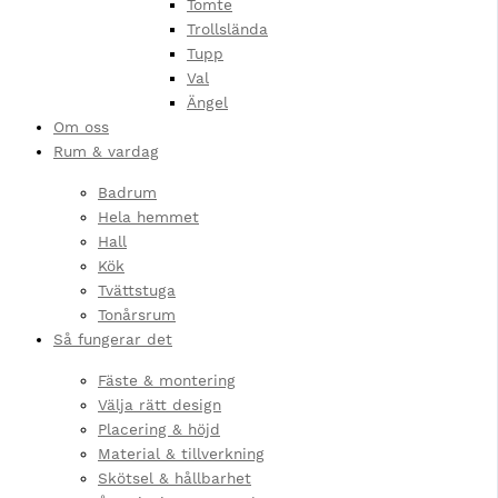
Tomte
Trollslända
Tupp
Val
Ängel
Om oss
Rum & vardag
Badrum
Hela hemmet
Hall
Kök
Tvättstuga
Tonårsrum
Så fungerar det
Fäste & montering
Välja rätt design
Placering & höjd
Material & tillverkning
Skötsel & hållbarhet