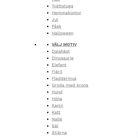
Tvättstuga
Hemmakontor
Jul
Påsk
Halloween
VÄLJ MOTIV
Dalahäst
Dinosaurie
Elefant
Fjäril
Fladdermus
Groda med krona
Hund
Höna
Kanin
Katt
Nalle
Säl
Stjärna