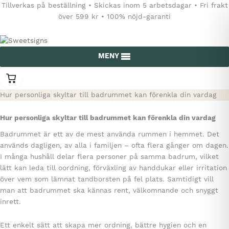
Hoppa
Tillverkas på beställning • Skickas inom 5 arbetsdagar • Fri frakt
till
över 599 kr • 100% nöjd-garanti
innehåll
MENY
0
varor
i
Hur personliga skyltar till badrummet kan förenkla din vardag
kundvagnen
Hur personliga skyltar till badrummet kan förenkla din vardag
Badrummet är ett av de mest använda rummen i hemmet. Det
används dagligen, av alla i familjen – ofta flera gånger om dagen.
I många hushåll delar flera personer på samma badrum, vilket
lätt kan leda till oordning, förväxling av handdukar eller irritation
över vem som lämnat tandborsten på fel plats. Samtidigt vill
man att badrummet ska kännas rent, välkomnande och snyggt
inrett.
Ett enkelt sätt att skapa mer ordning, bättre hygien och en