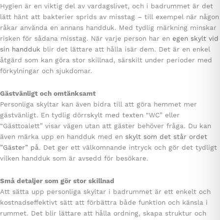
Hygien är en viktig del av vardagslivet, och i badrummet är det
lätt hänt att bakterier sprids av misstag – till exempel när någon
råkar använda en annans handduk. Med tydlig märkning minskar
risken för sådana misstag. När varje person har en
egen skylt vid
sin handduk
blir det lättare att hålla isär dem. Det är en enkel
åtgärd som kan göra stor skillnad, särskilt under perioder med
förkylningar och sjukdomar.
Gästvänligt och omtänksamt
Personliga skyltar kan även bidra till att göra hemmet mer
gästvänligt. En tydlig dörrskylt med texten “WC” eller
“Gästtoalett” visar vägen utan att gäster behöver fråga. Du kan
även märka upp en handduk med en
skylt som det står ordet
”Gäster” på
. Det ger ett välkomnande intryck och gör det tydligt
vilken handduk som är avsedd för besökare.
Små detaljer som gör stor skillnad
Att sätta upp personliga skyltar i badrummet är ett enkelt och
kostnadseffektivt sätt att förbättra både funktion och känsla i
rummet. Det blir lättare att hålla ordning, skapa struktur och