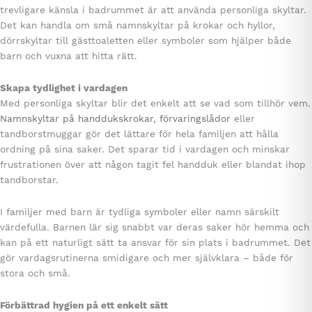
trevligare känsla i badrummet är att använda personliga skyltar.
Det kan handla om små namnskyltar på krokar och hyllor,
dörrskyltar till gästtoaletten eller symboler som hjälper både
barn och vuxna att hitta rätt.
Skapa tydlighet i vardagen
Med personliga skyltar blir det enkelt att se vad som tillhör vem.
Namnskyltar på handdukskrokar, förvaringslådor
eller
tandborstmuggar gör det lättare för hela familjen att hålla
ordning på sina saker. Det sparar tid i vardagen och minskar
frustrationen över att någon tagit fel handduk eller blandat ihop
tandborstar.
I familjer med barn är tydliga symboler eller namn särskilt
värdefulla. Barnen lär sig snabbt var deras saker hör hemma och
kan på ett naturligt sätt ta ansvar för sin plats i badrummet. Det
gör vardagsrutinerna smidigare och mer självklara – både för
stora och små.
Förbättrad hygien på ett enkelt sätt