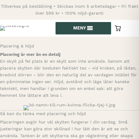
Hoppa
Tillverkas på beställning • Skickas inom 5 arbetsdagar • Fri frakt
till
över 599 kr • 100% nöjd-garanti
innehåll
MENY
0
varor
i
kundvagn
Placering & höjd
Placering är mer än en detalj
En skylt på fel plats är en skylt som inte används. Genom att
placera skylten där besluten faktiskt tas – vid kroken, på lådan,
bredvid dörren – blir den en naturlig del av vardagen istället för
en påminnelse ingen ser. Höjd, avstånd och läge låter kanske
tekniskt, men handlar i grunden om en enkel sak: att göra
hemmet lite lättare att leva i.
Så kan du tänka med placering och höjd
Placeringen avgör hur väl skylten fungerar i din vardag. Små
justeringar kan göra stor skillnad i hur lätt den är att se och
använda. Tanken är att skyltarna ska ge vägledning eller skapa