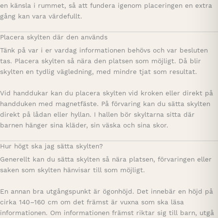
en känsla i rummet, så att fundera igenom placeringen en extra
gång kan vara värdefullt.
Placera skylten där den används
Tänk på var i er vardag informationen behövs och var besluten
tas. Placera skylten så nära den platsen som möjligt. Då blir
skylten en tydlig vägledning, med mindre tjat som resultat.
Vid handdukar kan du placera skylten vid kroken eller direkt på
handduken med magnetfäste. På förvaring kan du sätta skylten
direkt på lådan eller hyllan. I hallen bör skyltarna sitta där
barnen hänger sina kläder, sin väska och sina skor.
Hur högt ska jag sätta skylten?
Generellt kan du sätta skylten så nära platsen, förvaringen eller
saken som skylten hänvisar till som möjligt.
En annan bra utgångspunkt är ögonhöjd. Det innebär en höjd på
cirka 140–160 cm om det främst är vuxna som ska läsa
informationen. Om informationen främst riktar sig till barn, utgå