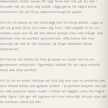
säkerheten. Sitter tavlan för lågt finns det risk att du slår i
huvudet när du lutar dig bakåt. Lägg gärna till några extra
centimeter för att få en säkerhetsmarginal uppåt.
Om du vill skapa en hel tavelvägg kan du börja enkelt. Lägg ut
allt på golvet först och testa dig fram. Håll ungefär 5–10 cm
mellan varje ram så att det känns samlat men inte trångt. Det
behöver inte bli perfekt symmetriskt. Ofta känns det mer
levande när det är lite blandat, så länge helheten känns
balanserad.
Ett tips är att tänka att hela gruppen av tavlor ska ha en
gemensam mittpunkt i ögonhöjd, istället för att varje enskild
tavla ska sitta perfekt.
Vill du ha en enkel riktlinje att luta dig mot kan du använda det
som ibland kallas det gyllene snittet. I praktiken betyder det att
du inte placerar saker exakt i mitten av väggen, utan lite högre
eller lägre. Det ger ett lugnare och mer naturligt intryck utan att
du behöver räkna på det.