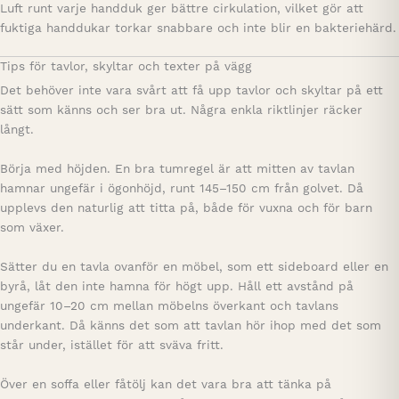
Luft runt varje handduk ger bättre cirkulation, vilket gör att
fuktiga handdukar torkar snabbare och inte blir en bakteriehärd.
Tips för tavlor, skyltar och texter på vägg
Det behöver inte vara svårt att få upp tavlor och skyltar på ett
sätt som känns och ser bra ut. Några enkla riktlinjer räcker
långt.
Börja med höjden. En bra tumregel är att mitten av tavlan
hamnar ungefär i ögonhöjd, runt 145–150 cm från golvet. Då
upplevs den naturlig att titta på, både för vuxna och för barn
som växer.
Sätter du en tavla ovanför en möbel, som ett sideboard eller en
byrå, låt den inte hamna för högt upp. Håll ett avstånd på
ungefär 10–20 cm mellan möbelns överkant och tavlans
underkant. Då känns det som att tavlan hör ihop med det som
står under, istället för att sväva fritt.
Över en soffa eller fåtölj kan det vara bra att tänka på