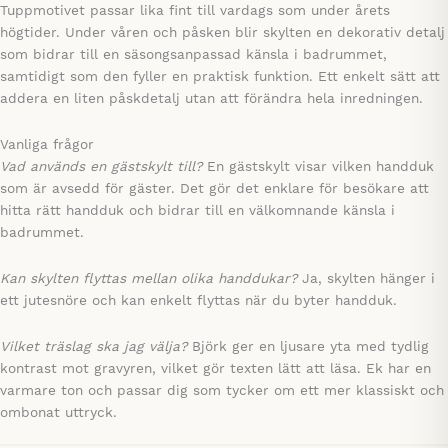
Tuppmotivet passar lika fint till vardags som under årets
högtider. Under våren och påsken blir skylten en dekorativ detalj
som bidrar till en säsongsanpassad känsla i badrummet,
samtidigt som den fyller en praktisk funktion. Ett enkelt sätt att
addera en liten påskdetalj utan att förändra hela inredningen.
Vanliga frågor
Vad används en gästskylt till?
En gästskylt visar vilken handduk
som är avsedd för gäster. Det gör det enklare för besökare att
hitta rätt handduk och bidrar till en välkomnande känsla i
badrummet.
Kan skylten flyttas mellan olika handdukar?
Ja, skylten hänger i
ett jutesnöre och kan enkelt flyttas när du byter handduk.
Vilket träslag ska jag välja?
Björk ger en ljusare yta med tydlig
kontrast mot gravyren, vilket gör texten lätt att läsa. Ek har en
varmare ton och passar dig som tycker om ett mer klassiskt och
ombonat uttryck.