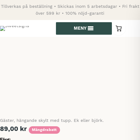
Hoppa
Tillverkas på beställning • Skickas inom 5 arbetsdagar • Fri frakt
till
över 599 kr • 100% nöjd-garanti
innehåll
MENY
0
varor
i
kundvagn
Gäster, hängande skylt med tupp. Ek eller björk.
89,00
kr
Mängdrabatt
Färg: