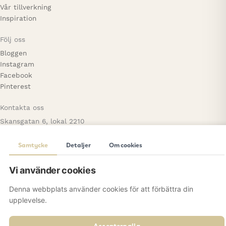
Vår tillverkning
Inspiration
Följ oss
Bloggen
Instagram
Facebook
Pinterest
Kontakta oss
Skansgatan 6, lokal 2210
44139 Alingsås
0736 – 97 39 51
Samtycke
Detaljer
Om cookies
hello@sweetsigns.se
Vi använder cookies
© 2026 Sweetsigns. All Rights Reserved.
Denna webbplats använder cookies för att förbättra din
upplevelse.
Acceptera alla