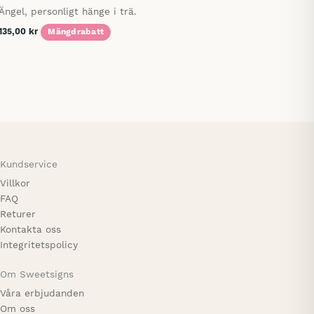
Ängel, personligt hänge i trä.
135,00
kr
Mängdrabatt
Kundservice
Villkor
FAQ
Returer
Kontakta oss
Integritetspolicy
Om Sweetsigns
Våra erbjudanden
Om oss