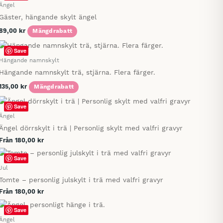
Ängel
Gäster, hängande skylt ängel
89,00
kr
Mängdrabatt
Den
Save
här
Hängande namnskylt
produkten
Hängande namnskylt trä, stjärna. Flera färger.
har
135,00
kr
Mängdrabatt
flera
varianter.
Save
De
Ängel
olika
Ängel dörrskylt i trä | Personlig skylt med valfri gravyr
alternativen
Från
180,00
kr
kan
väljas
Save
på
Jul
produktsidan
Tomte – personlig julskylt i trä med valfri gravyr
Från
180,00
kr
Save
Ängel