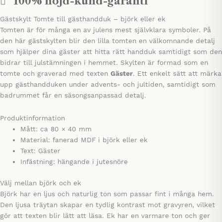
100% nöjd-kund-garanti
Gästskylt Tomte till gästhandduk – björk eller ek
Tomten är för många en av julens mest självklara symboler. På
den här gästskylten blir den lilla tomten en välkomnande detalj
som hjälper dina gäster att hitta rätt handduk samtidigt som den
bidrar till julstämningen i hemmet. Skylten är formad som en
tomte och graverad med texten
Gäster
. Ett enkelt sätt att märka
upp gästhandduken under advents- och jultiden, samtidigt som
badrummet får en säsongsanpassad detalj.
Produktinformation
Mått: ca 80 × 40 mm
Material: fanerad MDF i björk eller ek
Text: Gäster
Infästning: hängande i jutesnöre
Välj mellan björk och ek
Björk har en ljus och naturlig ton som passar fint i många hem.
Den ljusa träytan skapar en tydlig kontrast mot gravyren, vilket
gör att texten blir lätt att läsa. Ek har en varmare ton och ger