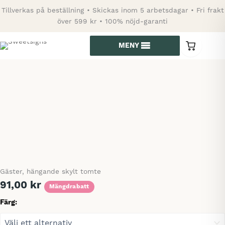
Hoppa
Tillverkas på beställning • Skickas inom 5 arbetsdagar • Fri frakt
till
över 599 kr • 100% nöjd-garanti
innehåll
MENY
0
varor
i
kundvagn
Gäster, hängande skylt tomte
91,00
kr
Mängdrabatt
Färg: