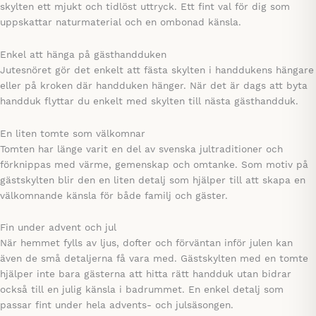
skylten ett mjukt och tidlöst uttryck. Ett fint val för dig som
uppskattar naturmaterial och en ombonad känsla.
Enkel att hänga på gästhandduken
Jutesnöret gör det enkelt att fästa skylten i handdukens hängare
eller på kroken där handduken hänger. När det är dags att byta
handduk flyttar du enkelt med skylten till nästa gästhandduk.
En liten tomte som välkomnar
Tomten har länge varit en del av svenska jultraditioner och
förknippas med värme, gemenskap och omtanke. Som motiv på
gästskylten blir den en liten detalj som hjälper till att skapa en
välkomnande känsla för både familj och gäster.
Fin under advent och jul
När hemmet fylls av ljus, dofter och förväntan inför julen kan
även de små detaljerna få vara med. Gästskylten med en tomte
hjälper inte bara gästerna att hitta rätt handduk utan bidrar
också till en julig känsla i badrummet. En enkel detalj som
passar fint under hela advents- och julsäsongen.