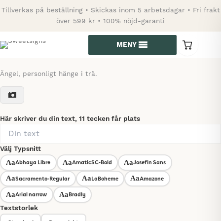
Hoppa
Tillverkas på beställning • Skickas inom 5 arbetsdagar • Fri frakt
till
över 599 kr • 100% nöjd-garanti
innehåll
MENY
0
varor
i
kundvagn
Ängel, personligt hänge i trä.
Här skriver du din text, 11 tecken får plats
Välj Typsnitt
Abhaya Libre
AmaticSC-Bold
Josefin Sans
Aa
Aa
Aa
Sacramento-Regular
LaBoheme
Amazone
Aa
Aa
Aa
Arial narrow
Bradly
Aa
Aa
Textstorlek