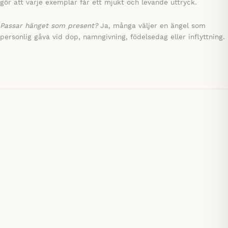
gör att varje exemplar får ett mjukt och levande uttryck.
Passar hänget som present?
Ja, många väljer en ängel som
personlig gåva vid dop, namngivning, födelsedag eller inflyttning.
Save
Hängande namnskylt
Hängande skylt, rektangel med valfri text. Flera färger.
135,00
kr
Mängdrabatt
Save
Hängande namnskylt
Hängande namnskylt trä, blad, flera färger
135,00
kr
Mängdrabatt