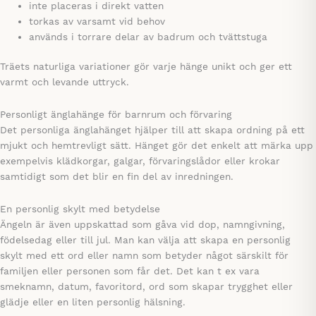
inte placeras i direkt vatten
torkas av varsamt vid behov
används i torrare delar av badrum och tvättstuga
Träets naturliga variationer gör varje hänge unikt och ger ett
varmt och levande uttryck.
Personligt änglahänge för barnrum och förvaring
Det personliga änglahänget hjälper till att skapa ordning på ett
mjukt och hemtrevligt sätt. Hänget gör det enkelt att märka upp
exempelvis klädkorgar, galgar, förvaringslådor eller krokar
samtidigt som det blir en fin del av inredningen.
En personlig skylt med betydelse
Ängeln är även uppskattad som gåva vid dop, namngivning,
födelsedag eller till jul. Man kan välja att skapa en personlig
skylt med ett ord eller namn som betyder något särskilt för
familjen eller personen som får det. Det kan t ex vara
smeknamn, datum, favoritord, ord som skapar trygghet eller
glädje eller en liten personlig hälsning.