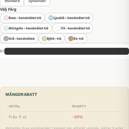
Standard
Dynamiskt
Välj Färg
Rosa – handmålat trä
Ljusblå – handmålat trä
Mintgrön – handmålat trä
Vit - handmålat trö
Grå - handmålad
Björk - trä
Ek- trä
kr
MÄNGDRABATT
ANTAL
RABATT
Från 5 st
−20%
Rabatten dras automatiskt i kassan när antalet uppnås. Gäller 5 eller