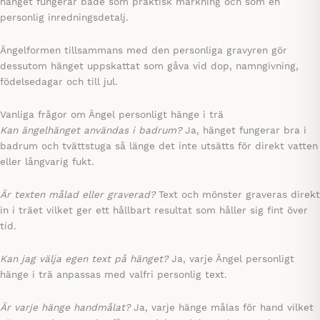
hänget fungerar både som praktisk märkning och som en
personlig inredningsdetalj.
Ängelformen tillsammans med den personliga gravyren gör
dessutom hänget uppskattat som gåva vid dop, namngivning,
födelsedagar och till jul.
Vanliga frågor om Ängel personligt hänge i trä
Kan ängelhänget användas i badrum?
Ja, hänget fungerar bra i
badrum och tvättstuga så länge det inte utsätts för direkt vatten
eller långvarig fukt.
Är texten målad eller graverad?
Text och mönster graveras direkt
in i träet vilket ger ett hållbart resultat som håller sig fint över
tid.
Kan jag välja egen text på hänget?
Ja, varje Ängel personligt
hänge i trä anpassas med valfri personlig text.
Är varje hänge handmålat?
Ja, varje hänge målas för hand vilket