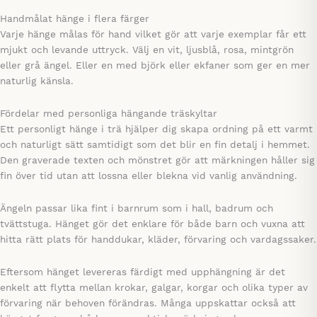
Handmålat hänge i flera färger
Varje hänge målas för hand vilket gör att varje exemplar får ett
mjukt och levande uttryck. Välj en vit, ljusblå, rosa, mintgrön
eller grå ängel. Eller en med björk eller ekfaner som ger en mer
naturlig känsla.
Fördelar med personliga hängande träskyltar
Ett personligt hänge i trä hjälper dig skapa ordning på ett varmt
och naturligt sätt samtidigt som det blir en fin detalj i hemmet.
Den graverade texten och mönstret gör att märkningen håller sig
fin över tid utan att lossna eller blekna vid vanlig användning.
Ängeln passar lika fint i barnrum som i hall, badrum och
tvättstuga. Hänget gör det enklare för både barn och vuxna att
hitta rätt plats för handdukar, kläder, förvaring och vardagssaker.
Eftersom hänget levereras färdigt med upphängning är det
enkelt att flytta mellan krokar, galgar, korgar och olika typer av
förvaring när behoven förändras. Många uppskattar också att