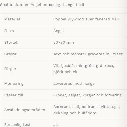
Snabbfakta om Ängel personligt hänge i trä
Material
Poppel plywood eller fanerad MDF
Form
Ängel
Storlek
50×70 mm
Gravyr
Text och mönster graveras in i träet
Vit, ljusblå, mintgrön, grå, rosa,
Färger
björk och ek
Montering
Levereras med hänge
Passar till
Krokar, galgar, korgar och förvaring
Barnrum, hall, badrum, tvättstuga,
Användningsområden
dukning och buffébord
Personlig text
Ja