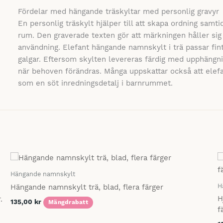
Fördelar med hängande träskyltar med personlig gravyr
En personlig träskylt hjälper till att skapa ordning samti
rum. Den graverade texten gör att märkningen håller sig f
användning. Elefant hängande namnskylt i trä passar fint 
galgar. Eftersom skylten levereras färdig med upphängnin
när behoven förändras. Många uppskattar också att elef
som en söt inredningsdetalj i barnrummet.
Hängande namnskylt
H
Hängande namnskylt trä, blad, flera färger
H
.
135,00
kr
Mängdrabatt
f