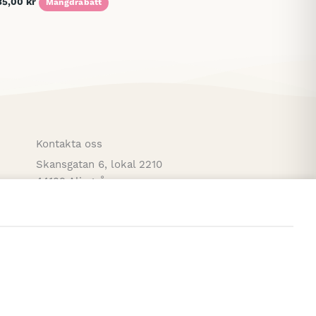
35,00
kr
Mängdrabatt
Kontakta oss
Skansgatan 6, lokal 2210
44139 Alingsås
0736 – 97 39 51
hello@sweetsigns.se