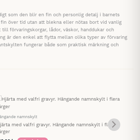
digt som den blir en fin och personlig detalj i barnets
in över tid utan att blekna eller nötas bort vid vanlig
till förvaringskorgar, lådor, väskor, handdukar och
g är den enkel att flytta mellan olika typer av förvaring
antskylten fungerar både som praktisk märkning och
Hängan
ängande namnskylt
Hängan
järta med valfri gravyr. Hängande namnskylt i flera
135,0
ärger