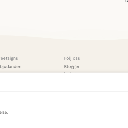
1
eetsigns
Följ oss
rbjudanden
Bloggen
s
Instagram
lverkning
Facebook
tion
Pinterest
else.
© 2026 Sweetsigns. All Rights Reserved.