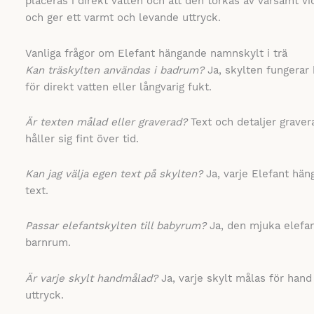
placeras i direkt vatten och att den torkas av varsamt vid
och ger ett varmt och levande uttryck.
Vanliga frågor om Elefant hängande namnskylt i trä
Kan träskylten användas i badrum?
Ja, skylten fungerar 
för direkt vatten eller långvarig fukt.
Är texten målad eller graverad?
Text och detaljer gravera
håller sig fint över tid.
Kan jag välja egen text på skylten?
Ja, varje Elefant hän
text.
Passar elefantskylten till babyrum?
Ja, den mjuka elefan
barnrum.
Är varje skylt handmålad?
Ja, varje skylt målas för hand
uttryck.