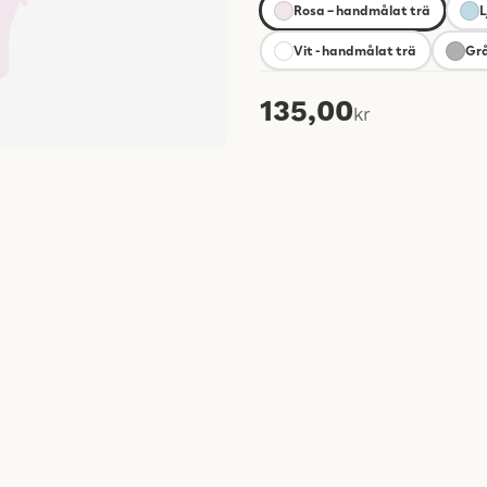
Rosa – handmålat trä
L
Vit - handmålat trä
Grå
135,00
kr