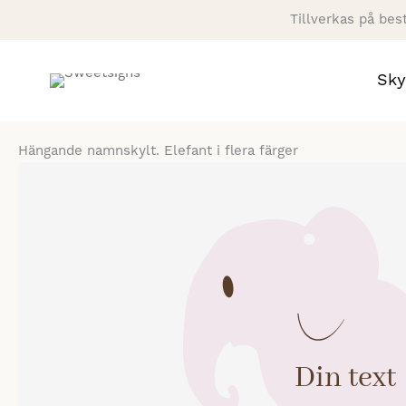
Hoppa
Tillverkas på bes
till
innehåll
Sky
Hängande namnskylt. Elefant i flera färger
Din text