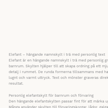
Elefant – hängande namnskylt i trä med personlig text
Elefant är en hängande namnskylt i trä med personlig g
barnrum. Skylten hjälper till att skapa ordning på ett mj
detalj i rummet. De runda formerna tillsammans med han
lugnt och varmt uttryck. Text och mönster graveras direkt 
resultat.
Personlig elefantskylt för barnrum och förvaring
Den hängande elefantskylten passar fint för att märka up
Många använder skylten till förvaringskorgar, lådor, gal