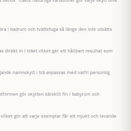
 behov. Träets naturliga variationer gör varje skylt unik
bra i badrum och tvättstuga så länge den inte utsätts
s direkt in i träet vilket ger ett hållbart resultat som
gande namnskylt i trä anpassas med valfri personlig
tformen gör skylten särskilt fin i babyrum och
 vilket gör att varje exemplar får ett mjukt och levande