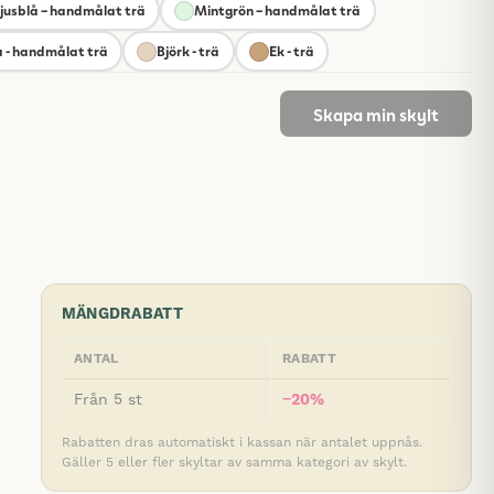
jusblå – handmålat trä
Mintgrön – handmålat trä
 - handmålat trä
Björk - trä
Ek - trä
Skapa min skylt
MÄNGDRABATT
ANTAL
RABATT
Från 5 st
−20%
Rabatten dras automatiskt i kassan när antalet uppnås.
Gäller 5 eller fler skyltar av samma kategori av skylt.