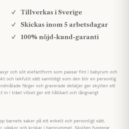
Tillverkas i Sverige
Skickas inom 5 arbetsdagar
100% nöjd-kund-garanti
ravyr och söt elefantform som passar fint i babyrum och
ukt och lekfullt sätt samtidigt som den blir en personlig
dmålade färger och graverade detaljer ger skylten ett
in i träet vilket ger ett hållbart och långvarigt
p barnets saker på ett enkelt och personligt sätt.
gar, väskor och krokar i barnrummet. Skylten fungerar