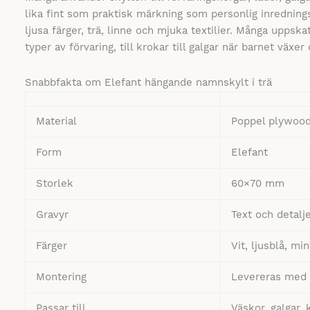
lika fint som praktisk märkning som personlig inrednin
ljusa färger, trä, linne och mjuka textilier. Många uppska
typer av förvaring, till krokar till galgar när barnet väx
Snabbfakta om Elefant hängande namnskylt i trä
Material
Poppel plywood
Form
Elefant
Storlek
60×70 mm
Gravyr
Text och detalje
Färger
Vit, ljusblå, mi
Montering
Levereras med
Passar till
Väskor, galgar, 