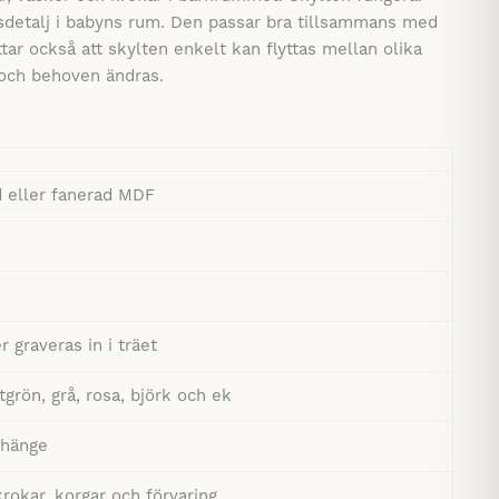
gsdetalj i babyns rum. Den passar bra tillsammans med
ttar också att skylten enkelt kan flyttas mellan olika
er och behoven ändras.
 eller fanerad MDF
r graveras in i träet
ntgrön, grå, rosa, björk och ek
 hänge
krokar, korgar och förvaring