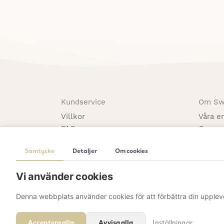
Kundservice
Om Sw
Villkor
Våra e
FAQ
Om os
Returer
Vår til
Samtycke
Detaljer
Om cookies
Kontakta oss
Inspira
Integritetspolicy
Vi använder cookies
Denna webbplats använder cookies för att förbättra din upplev
Acceptera alla
Avvisa alla
Inställningar