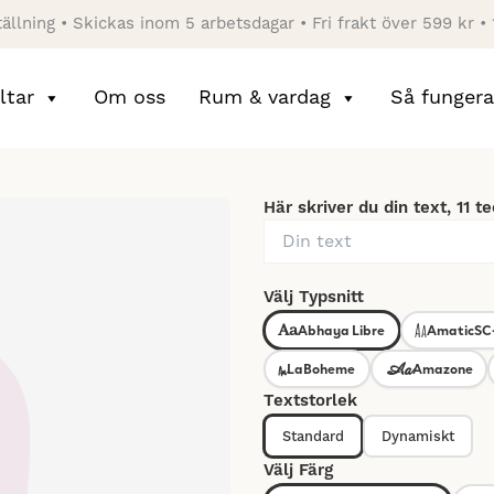
tällning • Skickas inom 5 arbetsdagar • Fri frakt över 599 kr •
ltar
Om oss
Rum & vardag
Så fungera
Här skriver du din text, 11 t
Välj Typsnitt
Aa
Aa
Abhaya Libre
AmaticSC
Aa
Aa
LaBoheme
Amazone
Textstorlek
Standard
Dynamiskt
Välj Färg