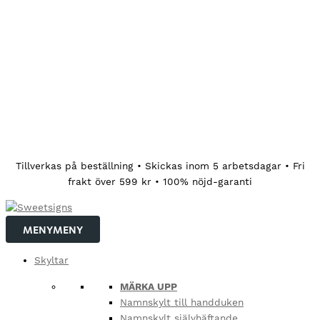
Hoppa
Tillverkas på beställning • Skickas inom 5 arbetsdagar • Fri
till
frakt över 599 kr • 100% nöjd-garanti
innehåll
MENY
MENY
Skyltar
MÄRKA UPP
Namnskylt till handduken
Namnskylt självhäftande