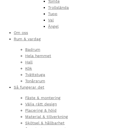
Tomte
Trollslända
Tupp
Val
Ängel
Om oss
Rum & vardag
Badrum
Hela hemmet
Hall
Kök
Tvättstuga
Tonårsrum
Så fungerar det
Fäste & montering
Välja rätt design
Placering & höjd
Material & tillverkning
Skötsel & hållbarhet