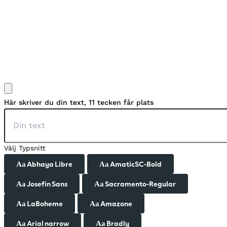
Här skriver du din text, 11 tecken får plats
Välj Typsnitt
Abhaya Libre
AmaticSC-Bold
Aa
Aa
Josefin Sans
Sacramento-Regular
Aa
Aa
LaBoheme
Amazone
Aa
Aa
Arial narrow
Bradly
Aa
Aa