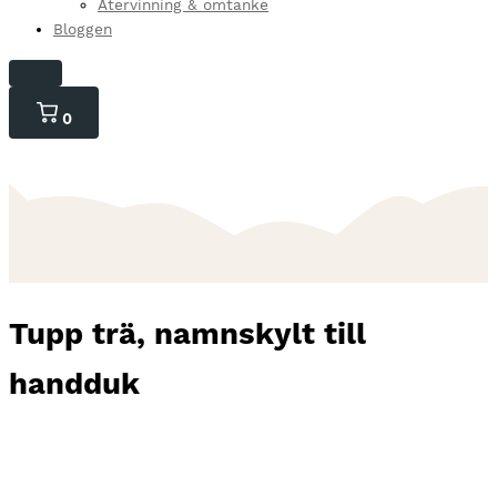
Återvinning & omtanke
Bloggen
0
0
varor
i
kundvagnen
Tupp trä, namnskylt till
handduk