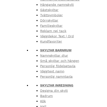
Hängande namnskylt
Gästskyltar
Tvättsymboler
Dörrskyltar
Familjeskyltar
Reklam nej tack
Väggdekor Text | Ord
Kundfavoriter
SKYLTAR BARNRUM
Namnskyltar djur
Små skyltar och hängen
Personlig födelsetavla
Väggtext namn
Personlig namntavla
SKYLTAR INREDNING
Designa din skylt
Badrum
Kök
Hall