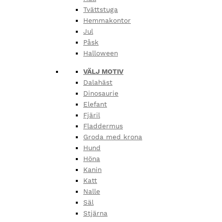
Tvättstuga
Hemmakontor
Jul
Påsk
Halloween
VÄLJ MOTIV
Dalahäst
Dinosaurie
Elefant
Fjäril
Fladdermus
Groda med krona
Hund
Höna
Kanin
Katt
Nalle
Säl
Stjärna