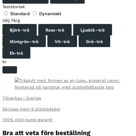
Textstorlek
Standard
Dynamiskt
Välj Färg
Björk - trä
Rosa - trä
Ljusblå – trä
Mintgrön – trä
Vit - trä
Grå - trä
Ek- trä
kr
Tillverkas i Sverige
Skickas inom 5 arbetsdagar
100% nöjd-kund-garanti
Bra att veta före beställning