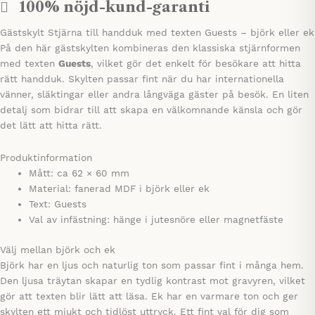
100% nöjd-kund-garanti
Gästskylt Stjärna till handduk med texten Guests – björk eller ek
På den här gästskylten kombineras den klassiska stjärnformen
med texten
Guests
, vilket gör det enkelt för besökare att hitta
rätt handduk. Skylten passar fint när du har internationella
vänner, släktingar eller andra långväga gäster på besök. En liten
detalj som bidrar till att skapa en välkomnande känsla och gör
det lätt att hitta rätt.
Produktinformation
Mått: ca 62 × 60 mm
Material: fanerad MDF i björk eller ek
Text: Guests
Val av infästning: hänge i jutesnöre eller magnetfäste
Välj mellan björk och ek
Björk har en ljus och naturlig ton som passar fint i många hem.
Den ljusa träytan skapar en tydlig kontrast mot gravyren, vilket
gör att texten blir lätt att läsa. Ek har en varmare ton och ger
skylten ett mjukt och tidlöst uttryck. Ett fint val för dig som