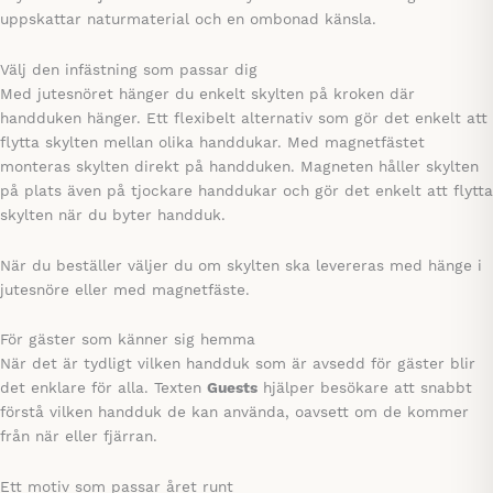
uppskattar naturmaterial och en ombonad känsla.
Välj den infästning som passar dig
Med jutesnöret hänger du enkelt skylten på kroken där
handduken hänger. Ett flexibelt alternativ som gör det enkelt att
flytta skylten mellan olika handdukar. Med magnetfästet
monteras skylten direkt på handduken. Magneten håller skylten
på plats även på tjockare handdukar och gör det enkelt att flytta
skylten när du byter handduk.
När du beställer väljer du om skylten ska levereras med hänge i
jutesnöre eller med magnetfäste.
För gäster som känner sig hemma
När det är tydligt vilken handduk som är avsedd för gäster blir
det enklare för alla. Texten
Guests
hjälper besökare att snabbt
förstå vilken handduk de kan använda, oavsett om de kommer
från när eller fjärran.
Ett motiv som passar året runt