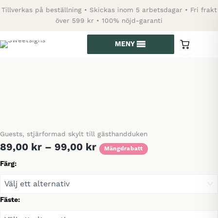
Hoppa
Tillverkas på beställning • Skickas inom 5 arbetsdagar • Fri frakt
till
över 599 kr • 100% nöjd-garanti
innehåll
MENY
0
varor
i
kundvagn
Guests, stjärformad skylt till gästhandduken
Prisintervall:
89,00
kr
–
99,00
kr
Mängdrabatt
89,00 kr
Färg:
till
99,00 kr
Fäste: