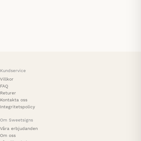
produktsidan
Twinkle little Star. Namntavla trä, valfri färg på stjärnan
375,00
kr
Kundservice
Villkor
FAQ
Returer
Kontakta oss
Integritetspolicy
Om Sweetsigns
Våra erbjudanden
Om oss