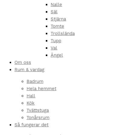
Nalle
Säl
Stjärna
Tomte
Trollslända
Tupp
Val
Ängel
Om oss
Rum & vardag
Badrum
Hela hemmet
Hall
Kök
Tvättstuga
Tonårsrum
Så fungerar det