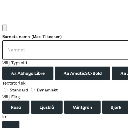
Barnets namn (Max 11 tecken)
Välj Typsnitt
Abhaya Libre
AmaticSC-Bold
Aa
Aa
Aa
Textstorlek
Standard
Dynamiskt
Välj Färg
Rosa
Ljusblå
Mintgrön
Björk
kr