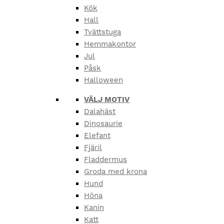
Kök
Hall
Tvättstuga
Hemmakontor
Jul
Påsk
Halloween
VÄLJ MOTIV
Dalahäst
Dinosaurie
Elefant
Fjäril
Fladdermus
Groda med krona
Hund
Höna
Kanin
Katt