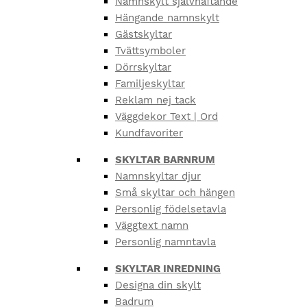
Namnskylt självhäftande
Hängande namnskylt
Gästskyltar
Tvättsymboler
Dörrskyltar
Familjeskyltar
Reklam nej tack
Väggdekor Text | Ord
Kundfavoriter
SKYLTAR BARNRUM
Namnskyltar djur
Små skyltar och hängen
Personlig födelsetavla
Väggtext namn
Personlig namntavla
SKYLTAR INREDNING
Designa din skylt
Badrum