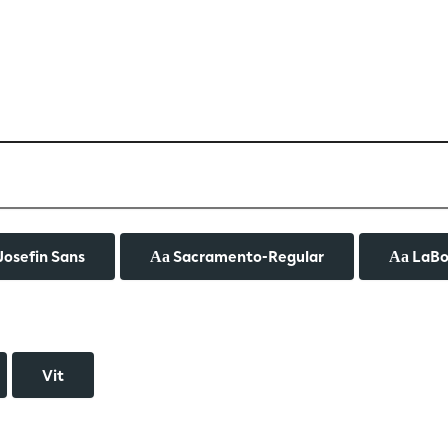
Josefin Sans
Sacramento-Regular
LaB
Aa
Aa
Vit