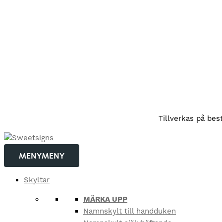
Hoppa
Tillverkas på bes
till
innehåll
MENY
MENY
Skyltar
MÄRKA UPP
Namnskylt till handduken