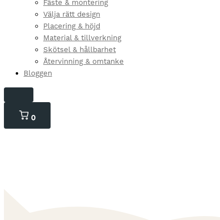
Fäste & montering
Välja rätt design
Placering & höjd
Material & tillverkning
Skötsel & hållbarhet
Återvinning & omtanke
Bloggen
0
0
varor
i
kundvagnen