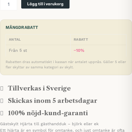
Gäster,
Lägg till i varukorg
hängande
skylt
hjärta
mängd
MÄNGDRABATT
ANTAL
RABATT
Från 5 st
−10%
Rabatten dras automatiskt i kassan när antalet uppnås. Gäller 5 eller
fler skyltar av samma kategori av skylt.
Tillverkas i Sverige
Skickas inom 5 arbetsdagar
100% nöjd-kund-garanti
Gästskylt Hjärta till gästhandduk – björk eller ek
Ett hjärta är en symbol för omtanke, och just omtanke är ofta