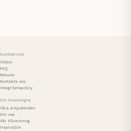
flera
väljas
varianter.
Den
på
De
här
produktsidan
olika
produkten
alternativen
har
kan
flera
väljas
varianter.
på
De
produktsidan
olika
Kundservice
alternativen
Villkor
kan
FAQ
väljas
Returer
på
Kontakta oss
produktsidan
Integritetspolicy
Om Sweetsigns
Våra erbjudanden
Om oss
Vår tillverkning
Inspiration