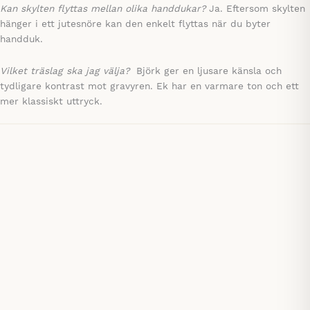
Kan skylten flyttas mellan olika handdukar?
Ja. Eftersom skylten
hänger i ett jutesnöre kan den enkelt flyttas när du byter
handduk.
Vilket träslag ska jag välja?
Björk ger en ljusare känsla och
tydligare kontrast mot gravyren. Ek har en varmare ton och ett
mer klassiskt uttryck.
Save
Gäster mässing
Rund mässingsskylt hängande, gäster klassisk
135,00
kr
Mängdrabatt
Save
ÅF
Rund skylt till gästhandduken
Prisintervall:
89,00
kr
–
99,00
kr
Mängdrabatt