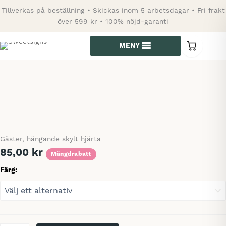
Hoppa
Tillverkas på beställning • Skickas inom 5 arbetsdagar • Fri frakt
till
över 599 kr • 100% nöjd-garanti
innehåll
MENY
0
varor
i
kundvagn
Gäster, hängande skylt hjärta
85,00
kr
Mängdrabatt
Färg: