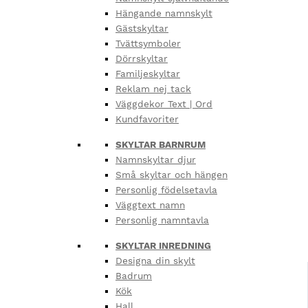
Hängande namnskylt
Gästskyltar
Tvättsymboler
Dörrskyltar
Familjeskyltar
Reklam nej tack
Väggdekor Text | Ord
Kundfavoriter
SKYLTAR BARNRUM
Namnskyltar djur
Små skyltar och hängen
Personlig födelsetavla
Väggtext namn
Personlig namntavla
SKYLTAR INREDNING
Designa din skylt
Badrum
Kök
Hall