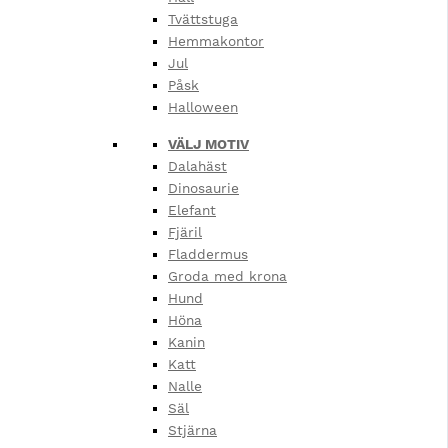
Tvättstuga
Hemmakontor
Jul
Påsk
Halloween
VÄLJ MOTIV
Dalahäst
Dinosaurie
Elefant
Fjäril
Fladdermus
Groda med krona
Hund
Höna
Kanin
Katt
Nalle
Säl
Stjärna