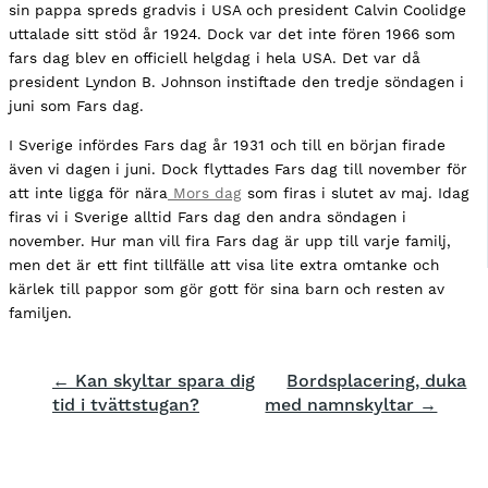
sin pappa spreds gradvis i USA och president Calvin Coolidge
uttalade sitt stöd år 1924. Dock var det inte fören 1966 som
fars dag blev en officiell helgdag i hela USA. Det var då
president Lyndon B. Johnson instiftade den tredje söndagen i
juni som Fars dag.
I Sverige infördes Fars dag år 1931 och till en början firade
även vi dagen i juni. Dock flyttades Fars dag till november för
att inte ligga för nära
Mors dag
som firas i slutet av maj. Idag
firas vi i Sverige alltid Fars dag den andra söndagen i
november. Hur man vill fira Fars dag är upp till varje familj,
men det är ett fint tillfälle att visa lite extra omtanke och
kärlek till pappor som gör gott för sina barn och resten av
familjen.
← Kan skyltar spara dig
Bordsplacering, duka
tid i tvättstugan?
med namnskyltar →