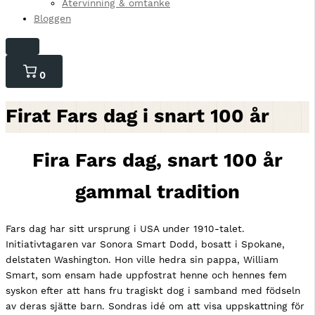
Återvinning & omtanke
Bloggen
0
0
varor
i
Firat Fars dag i snart 100 år
kundvagnen
Fira Fars dag, snart 100 år
gammal tradition
Fars dag har sitt ursprung i USA under 1910-talet.
Initiativtagaren var Sonora Smart Dodd, bosatt i Spokane,
delstaten Washington. Hon ville hedra sin pappa, William
Smart, som ensam hade uppfostrat henne och hennes fem
syskon efter att hans fru tragiskt dog i samband med födseln
av deras sjätte barn. Sondras idé om att visa uppskattning för