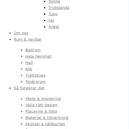
Tomte
Trollslända
Tupp
Val
Ängel
Om oss
Rum & vardag
Badrum
Hela hemmet
Hall
Kök
Tvättstuga
Tonårsrum
Så fungerar det
Fäste & montering
Välja rätt design
Placering & höjd
Material & tillverkning
Skötsel & hållbarhet