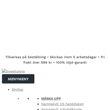
Hoppa
Tillverkas på beställning • Skickas inom 5 arbetsdagar • Fri
till
frakt över 599 kr • 100% nöjd-garanti
innehåll
MENY
MENY
Skyltar
MÄRKA UPP
Namnskylt till handduken
Namnskylt självhäftande