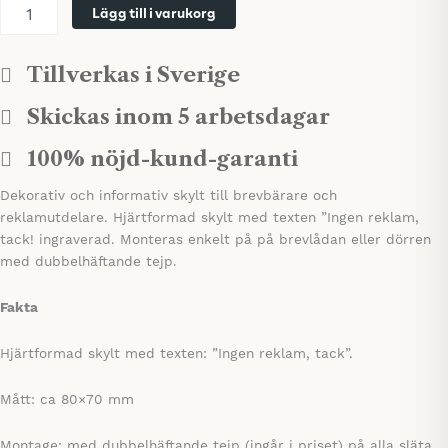
Ingen
Lägg till i varukorg
reklam
tack
-
Tillverkas i Sverige
hjärtformad
skylt,
Skickas inom 5 arbetsdagar
flera
färger
100% nöjd-kund-garanti
mängd
Dekorativ och informativ skylt till brevbärare och
reklamutdelare. Hjärtformad skylt med texten ”Ingen reklam,
tack! ingraverad. Monteras enkelt på på brevlådan eller dörren
med dubbelhäftande tejp.
Fakta
Hjärtformad skylt med texten: ”Ingen reklam, tack”.
Mått: ca 80×70 mm
Montage: med dubbelhäftande tejp (ingår i priset) på alla släta,