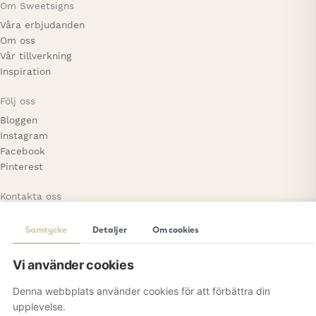
Om Sweetsigns
Våra erbjudanden
Om oss
Vår tillverkning
Inspiration
Följ oss
Bloggen
Instagram
Facebook
Pinterest
Kontakta oss
Skansgatan 6, lokal 2210
Samtycke
Detaljer
Om cookies
44139 Alingsås
0736 – 97 39 51
hello@sweetsigns.se
Vi använder cookies
Denna webbplats använder cookies för att förbättra din
© 2026 Sweetsigns. All Rights Reserved.
upplevelse.