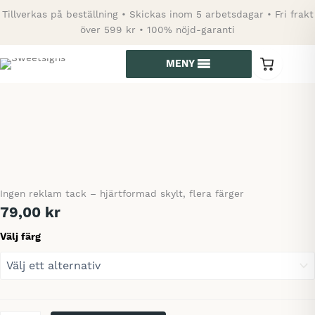
Hoppa
Tillverkas på beställning • Skickas inom 5 arbetsdagar • Fri frakt
till
över 599 kr • 100% nöjd-garanti
innehåll
MENY
0
varor
i
kundvagn
Ingen reklam tack – hjärtformad skylt, flera färger
79,00
kr
Välj färg