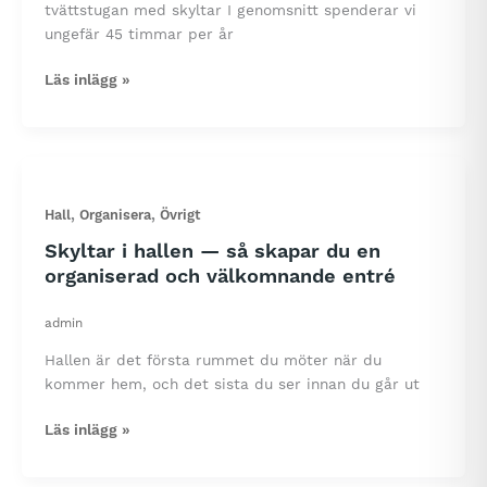
tvättstugan med skyltar I genomsnitt spenderar vi
ungefär 45 timmar per år
Kan
Läs inlägg »
skyltar
spara
dig
tid
i
,
,
Hall
Organisera
Övrigt
tvättstugan?
Skyltar i hallen — så skapar du en
organiserad och välkomnande entré
admin
Hallen är det första rummet du möter när du
kommer hem, och det sista du ser innan du går ut
Skyltar
Läs inlägg »
i
hallen