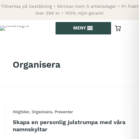
Hoppa
Tillverkas på beställning • Skickas inom 5 arbetsdagar • Fri frakt
till
över 599 kr • 100% nöjd-garanti
innehåll
MENY
0
varor
i
kundvagn
Organisera
,
,
Högtider
Organisera
Presenter
Skapa en personlig julstrumpa med våra
namnskyltar