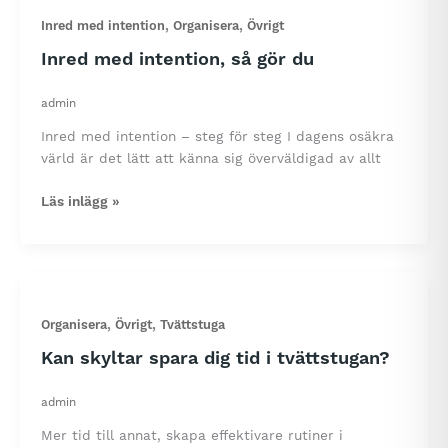
kreativa
,
,
Inred med intention
Organisera
Övrigt
användningsområden
i
Inred med intention, så gör du
vardagen
admin
Inred med intention – steg för steg I dagens osäkra
värld är det lätt att känna sig överväldigad av allt
Inred
Läs inlägg »
med
intention,
så
gör
du
,
,
Organisera
Övrigt
Tvättstuga
Kan skyltar spara dig tid i tvättstugan?
admin
Mer tid till annat, skapa effektivare rutiner i