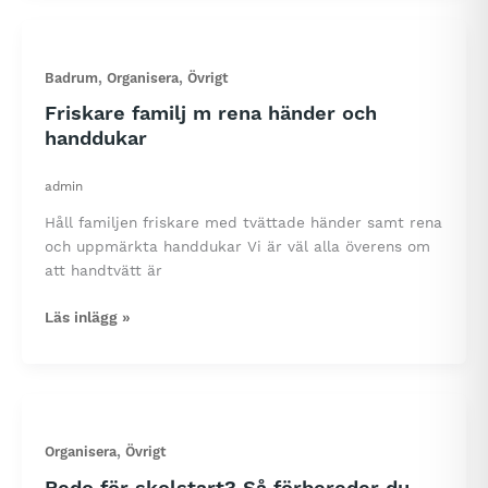
—
så
skapar
,
,
Badrum
Organisera
Övrigt
du
en
Friskare familj m rena händer och
organiserad
handdukar
och
välkomnande
admin
entré
Håll familjen friskare med tvättade händer samt rena
och uppmärkta handdukar Vi är väl alla överens om
att handtvätt är
Friskare
Läs inlägg »
familj
m
rena
händer
och
,
Organisera
Övrigt
handdukar