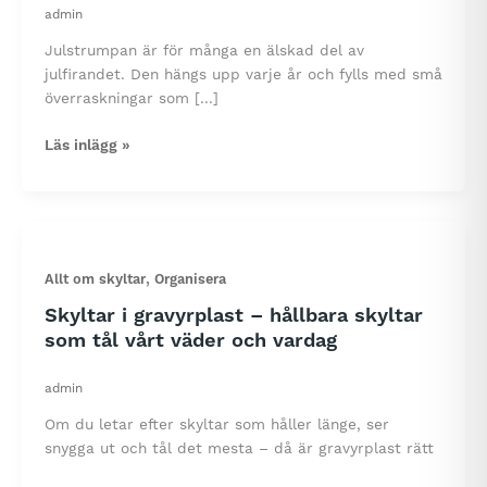
admin
Julstrumpan är för många en älskad del av
julfirandet. Den hängs upp varje år och fylls med små
överraskningar som […]
Skapa
Läs inlägg »
en
personlig
julstrumpa
med
våra
,
Allt om skyltar
Organisera
namnskyltar
Skyltar i gravyrplast – hållbara skyltar
som tål vårt väder och vardag
admin
Om du letar efter skyltar som håller länge, ser
snygga ut och tål det mesta – då är gravyrplast rätt