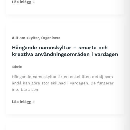
Skyltar
Läs inlägg »
i
gravyrplast
–
hållbara
skyltar
,
Allt om skyltar
Organisera
som
tål
Hängande namnskyltar – smarta och
vårt
kreativa användningsområden i vardagen
väder
och
admin
vardag
Hängande namnskyltar är en enkel liten detalj som
ändå kan göra stor skillnad i vardagen. De fungerar
inte bara som
Hängande
Läs inlägg »
namnskyltar
–
smarta
och