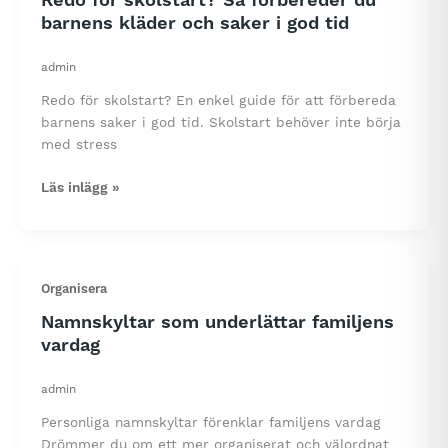
Redo för skolstart? Så förbereder du
barnens kläder och saker i god tid
admin
Redo för skolstart? En enkel guide för att förbereda
barnens saker i god tid. Skolstart behöver inte börja
med stress
Redo
Läs inlägg »
för
skolstart?
Så
förbereder
Organisera
du
barnens
Namnskyltar som underlättar familjens
kläder
vardag
och
saker
admin
i
Personliga namnskyltar förenklar familjens vardag
god
Drömmer du om ett mer organiserat och välordnat