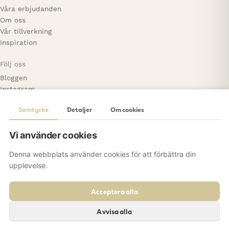
Våra erbjudanden
Om oss
Vår tillverkning
Inspiration
Följ oss
Bloggen
Instagram
Facebook
Samtycke
Detaljer
Om cookies
Pinterest
Kontakta oss
Vi använder cookies
Skansgatan 6, lokal 2210
Denna webbplats använder cookies för att förbättra din
44139 Alingsås
upplevelse.
0736 – 97 39 51
hello@sweetsigns.se
Acceptera alla
© 2026 Sweetsigns. All Rights Reserved.
Avvisa alla