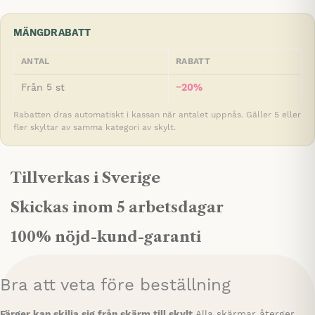
MÄNGDRABATT
ANTAL
RABATT
Från 5 st
−20%
Rabatten dras automatiskt i kassan när antalet uppnås. Gäller 5 eller
fler skyltar av samma kategori av skylt.
Tillverkas i Sverige
Skickas inom 5 arbetsdagar
100% nöjd-kund-garanti
Bra att veta före beställning
Färger kan skilja sig från skärm till skylt
Alla skärmar återger