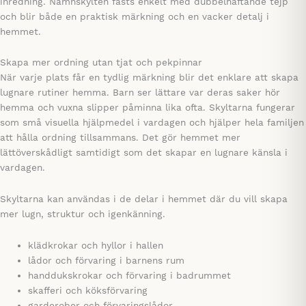
inredning. Namnskylten fästs enkelt med dubbelhäftande tejp
och blir både en praktisk märkning och en vacker detalj i
hemmet.
Skapa mer ordning utan tjat och pekpinnar
När varje plats får en tydlig märkning blir det enklare att skapa
lugnare rutiner hemma. Barn ser lättare var deras saker hör
hemma och vuxna slipper påminna lika ofta. Skyltarna fungerar
som små visuella hjälpmedel i vardagen och hjälper hela familjen
att hålla ordning tillsammans. Det gör hemmet mer
lättöverskådligt samtidigt som det skapar en lugnare känsla i
vardagen.
Skyltarna kan användas i de delar i hemmet där du vill skapa
mer lugn, struktur och igenkänning.
klädkrokar och hyllor i hallen
lådor och förvaring i barnens rum
handdukskrokar och förvaring i badrummet
skafferi och köksförvaring