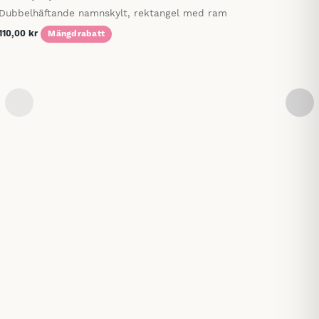
Dubbelhäftande namnskylt, rektangel med ram
110,00
kr
Mängdrabatt