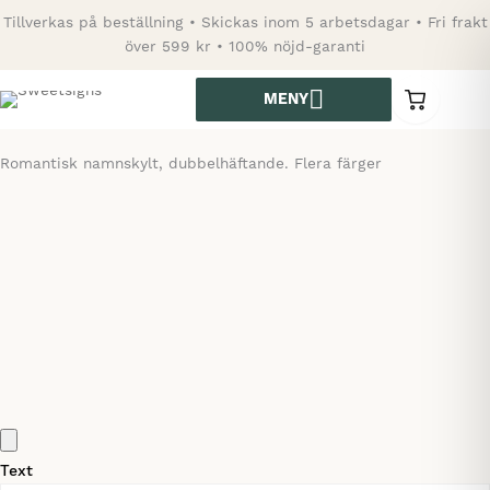
Hoppa
Tillverkas på beställning • Skickas inom 5 arbetsdagar • Fri frakt
till
över 599 kr • 100% nöjd-garanti
innehåll
MENY
0
varor
i
kundvagn
Romantisk namnskylt, dubbelhäftande. Flera färger
Text