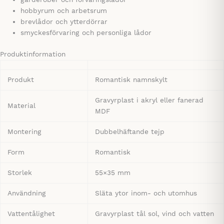
garderober och förvaringslådor
hobbyrum och arbetsrum
brevlådor och ytterdörrar
smyckesförvaring och personliga lådor
Produktinformation
Produkt
Romantisk namnskylt
Gravyrplast i akryl eller fanerad
Material
MDF
Montering
Dubbelhäftande tejp
Form
Romantisk
Storlek
55×35 mm
Användning
Släta ytor inom- och utomhus
Vattentålighet
Gravyrplast tål sol, vind och vatten