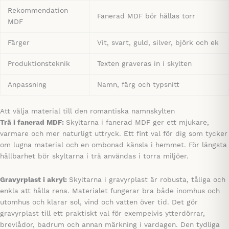
Rekommendation
Fanerad MDF bör hållas torr
MDF
Färger
Vit, svart, guld, silver, björk och ek
Produktionsteknik
Texten graveras in i skylten
Anpassning
Namn, färg och typsnitt
Att välja material till den romantiska namnskylten
Trä i fanerad MDF:
Skyltarna i fanerad MDF ger ett mjukare,
varmare och mer naturligt uttryck. Ett fint val för dig som tycker
om lugna material och en ombonad känsla i hemmet. För längsta
hållbarhet bör skyltarna i trä användas i torra miljöer.
Gravyrplast i akryl:
Skyltarna i gravyrplast är robusta, tåliga och
enkla att hålla rena. Materialet fungerar bra både inomhus och
utomhus och klarar sol, vind och vatten över tid. Det gör
gravyrplast till ett praktiskt val för exempelvis ytterdörrar,
brevlådor, badrum och annan märkning i vardagen. Den tydliga