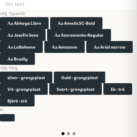
Välj Typsnitt
Abhaya Libre
AmaticSC-Bold
Aa
Aa
Josefin Sans
Sacramento-Regular
Aa
Aa
LaBoheme
Amazone
Arial narrow
Aa
Aa
Aa
Bradly
Aa
Välj Färg
silver - gravyrplast
Guld - gravyrplast
Vit - gravyrplast
Svart - gravyrplast
Ek - trä
Björk - trä
kr