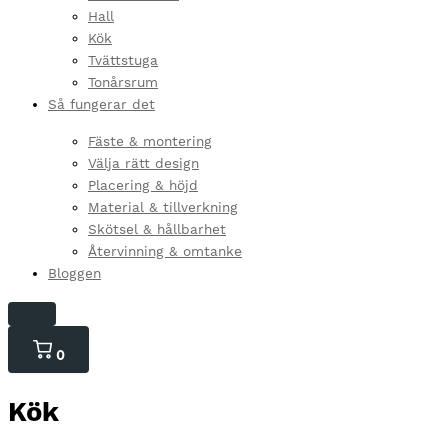
Hall
Kök
Tvättstuga
Tonårsrum
Så fungerar det
Fäste & montering
Välja rätt design
Placering & höjd
Material & tillverkning
Skötsel & hållbarhet
Återvinning & omtanke
Bloggen
0
0
varor
i
Kök
kundvagnen