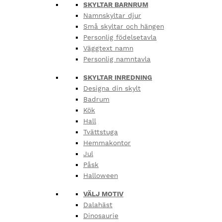
SKYLTAR BARNRUM
Namnskyltar djur
Små skyltar och hängen
Personlig födelsetavla
Väggtext namn
Personlig namntavla
SKYLTAR INREDNING
Designa din skylt
Badrum
Kök
Hall
Tvättstuga
Hemmakontor
Jul
Påsk
Halloween
VÄLJ MOTIV
Dalahäst
Dinosaurie