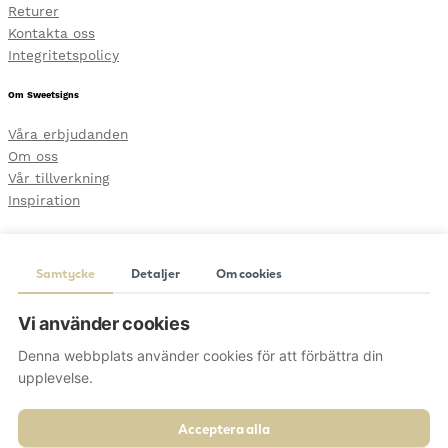
Returer
Kontakta oss
Integritetspolicy
Om Sweetsigns
Våra erbjudanden
Om oss
Vår tillverkning
Inspiration
Följ oss
Samtycke
Detaljer
Om cookies
Bloggen
Instagram
Vi använder cookies
Facebook
Pinterest
Denna webbplats använder cookies för att förbättra din
upplevelse.
Kontakta oss
Skansgatan 6, lokal 2210
Acceptera alla