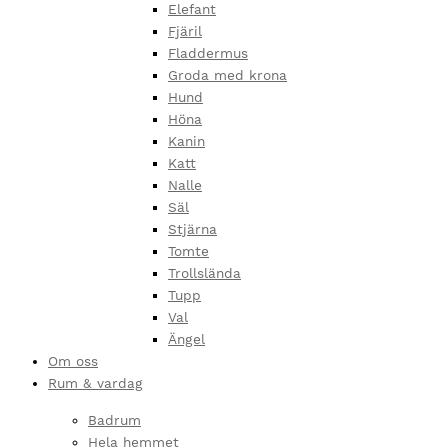
Elefant
Fjäril
Fladdermus
Groda med krona
Hund
Höna
Kanin
Katt
Nalle
Säl
Stjärna
Tomte
Trollslända
Tupp
Val
Ängel
Om oss
Rum & vardag
Badrum
Hela hemmet