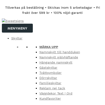
Hoppa
Tillverkas på beställning • Skickas inom 5 arbetsdagar • Fri
till
frakt över 599 kr • 100% nöjd-garanti
innehåll
MENY
MENY
Skyltar
MÄRKA UPP
Namnskylt till handduken
Namnskylt självhäftande
Hängande namnskylt
Gästskyltar
Tvättsymboler
Dörrskyltar
Familjeskyltar
Reklam nej tack
Väggdekor Text | Ord
Kundfavoriter